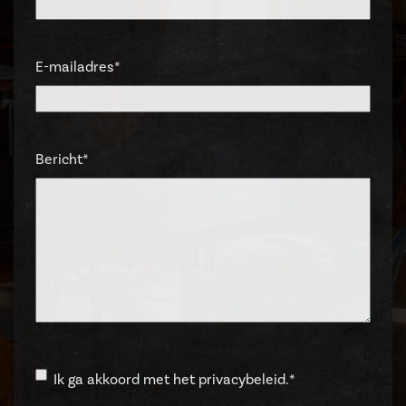
E-mailadres
*
Bericht
*
Instemming
*
Ik ga akkoord met het privacybeleid.
*